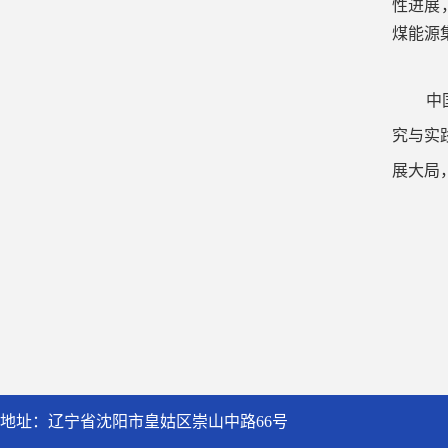
性进展
煤能源
中
究与实
展大局
地址：辽宁省沈阳市皇姑区崇山中路66号