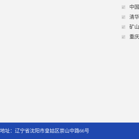
中国
清
矿
重
地址：辽宁省沈阳市皇姑区崇山中路66号