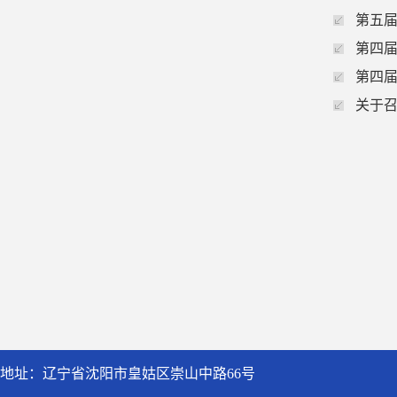
第五
第四
第四
关于召
地址：辽宁省沈阳市皇姑区崇山中路66号